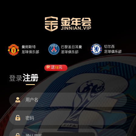
送
18
元
注册
登录