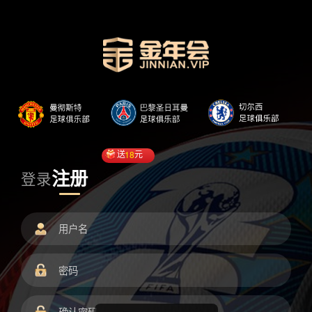
送
18
元
注册
登录