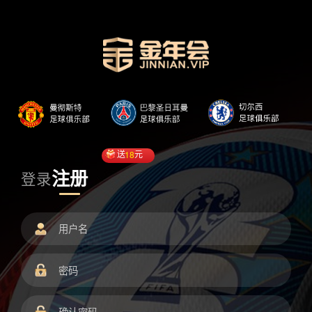
送
18
元
注册
登录