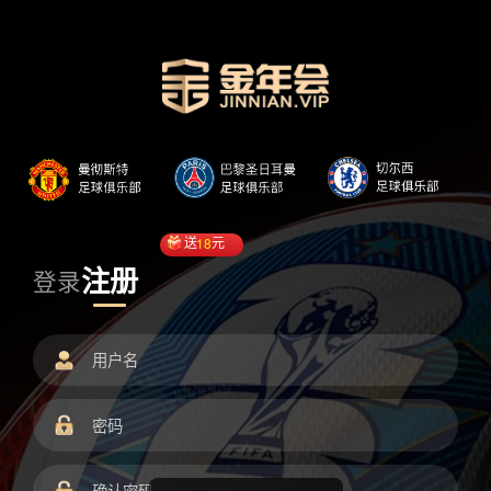
送
18
元
注册
登录