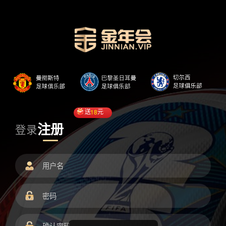
送
18
元
注册
登录