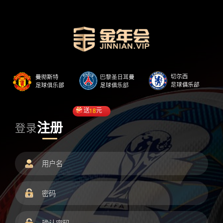
送
18
元
注册
登录