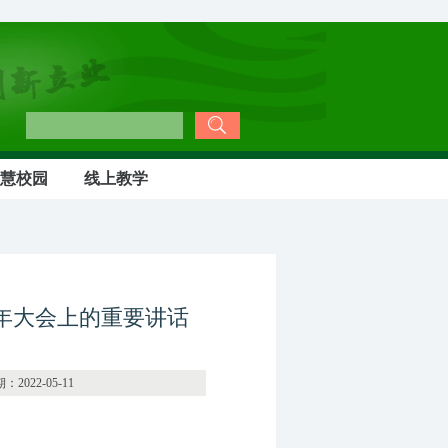
慧校园
线上教学
年大会上的重要讲话
05-11