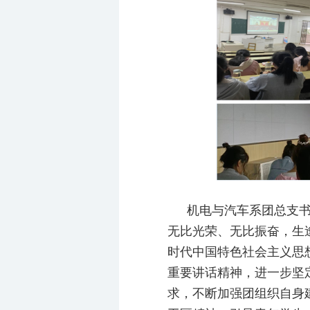
机电与汽车系团总支书
无比光荣、无比振奋，生
时代中国特色社会主义思
重要讲话精神，进一步坚
求，不断加强团组织自身