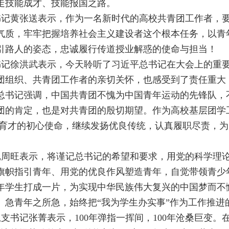
走技能成才、技能报国之路。
书记黄张送表示，作为一名新时代的高校共青团工作者，
气质，牢牢把握培养社会主义建设者这个根本任务，以青
引路人的姿态，忠诚履行传道授业解惑的使命与担当！
书记徐洪武表示，今天聆听了习近平总书记在大会上的重
团组织、共青团工作者的亲切关怀，也感受到了责任重大
总书记强调，中国共青团不愧为中国青年运动的先锋队，
团的肯定，也是对共青团的殷切期望。作为高校基层团学
国育才的初心使命，继续发扬优良传统，认真履职尽责，
记周旺表示，将谨记总书记的希望和要求，用党的科学理
旗帜指引青年、用党的优良作风塑造青年，自觉带领青少
年学生打成一片，为实现中华民族伟大复兴的中国梦而不
、急青年之所急，始终把“我为学生办实事”作为工作推进
支书记张菁表示，100年弹指一挥间，100年沧桑巨变。在