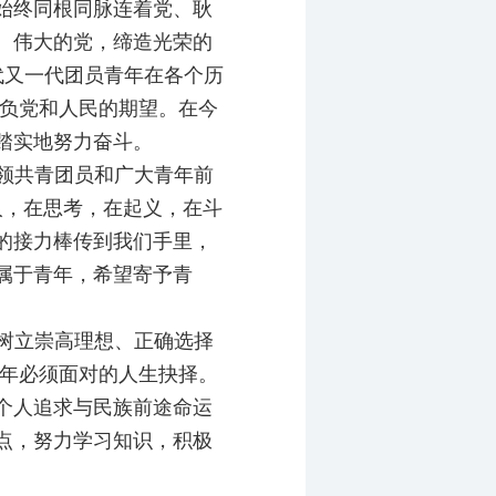
团始终同根同脉连着党、耿
。伟大的党，缔造光荣的
代又一代团员青年在各个历
不负党和人民的期望。在今
踏实地努力奋斗。
带领共青团员和广大青年前
人，在思考，在起义，在斗
的接力棒传到我们手里，
属于青年，希望寄予青
固树立崇高理想、正确选择
青年必须面对的人生抉择。
个人追求与民族前途命运
点，努力学习知识，积极