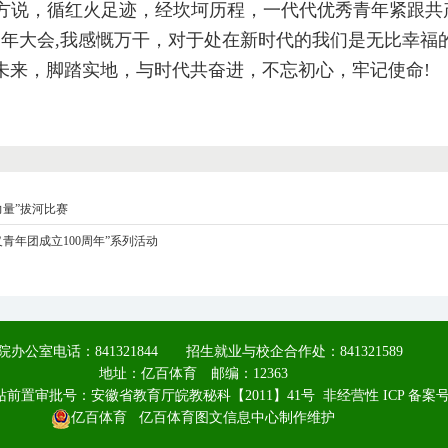
方方说，循红火足迹，经坎坷历程，一代代优秀青年紧跟
0周年大会,我感慨万干，对于处在新时代的我们是无比幸福
未来，脚踏实地，与时代共奋进，不忘初心，牢记使命!
力量”拔河比赛
青年团成立100周年”系列活动
院办公室电话：841321844 招生就业与校企合作处：841321589
地址：亿百体育 邮编：12363
前置审批号：安徽省教育厅皖教秘科【2011】41号 非经营性 ICP 备案
亿百体育
亿百体育图文信息中心制作维护