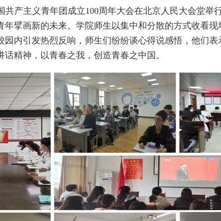
中国共产主义青年团成立100周年大会在北京人民大会堂举
青年擘画新的未来。学院师生以集中和分散的方式收看现
校园内引发热烈反响，师生们纷纷谈心得说感悟，他们表
讲话精神，以青春之我，创造青春之中国。