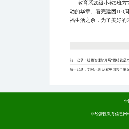
教育系20级小教5班
动的华章。看完建团10
福生活之余，为了美好的
前一记录：
社团管理部开展“团结就是
后一记录：
学院开展“庆祝中国共产主义
学
非经营性教育信息网站