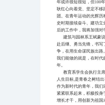
年或许很短很短，但100
耿红心向着党、坚定不移
团。在青年运动的光辉历
史时期接续奋斗、建功立
后的工作中，我将加强对
建筑与园林系王斌豪说
赴后继、勇当先锋，书写
争，在用生命谋民族出路
我们能做的就是，在时代
年。
教育系
学生会执行主
人生目标,是青春之树结
作为新时代的青年，我们
紧紧联系起来，积极投身
增长才干，用创新为祖国