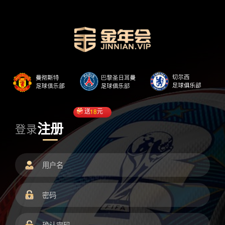
送
18
元
注册
登录