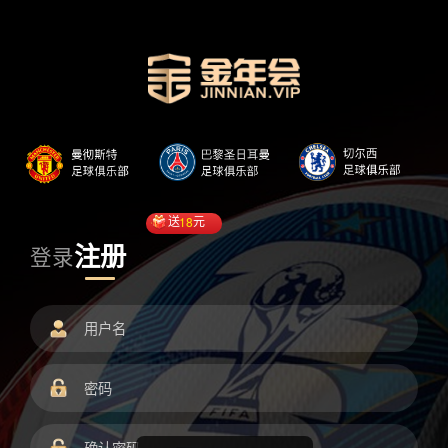
送
18
元
注册
登录